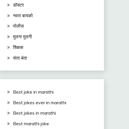
डॉक्टर
नवरा बायको
पोलीस
मुलगा मुलगी
शिक्षक
संता बंता
Best joke in marathi
Best jokes ever in marathi
Best jokes in marathi
Best marathi joke