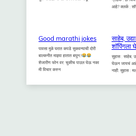
आहे? क्लर्क : सॉ
Good marathi jokes
साहेब, उद्
शॉपिंगला 
पावसा मुळे घरात कपडे सुकवन्याची दोरी
बाल्कनीत माझ्या हातात बघुन.!
सुहास : साहेब, 
शेजारीण फोन वर: चुकीच पाउल घेऊ नका
घेऊन जायचं आहे.
मी विचार करुन
नाही. सुहास : मल