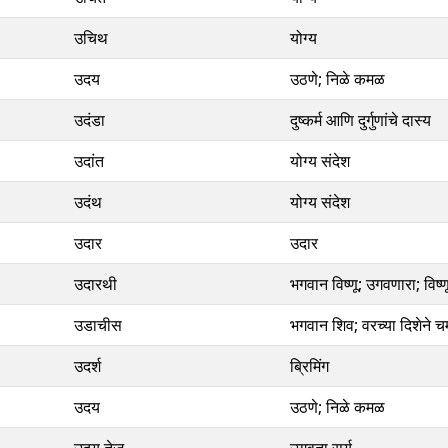
उचिथ
योग्य
उदय
उठणे; निळे कमळ
उदंडा
दुष्कर्म आणि दुर्गुणांचे दास्य
उदांत
योग्य संदेश
उदंथ
योग्य संदेश
उदार
उदार
उदारथी
भगवान विष्णू; उगवणारा; विष्ण
उडाचीस
भगवान शिव; वरच्या दिशेने च
उदर्श
ब्रिमिंग
उदय
उठणे; निळे कमळ