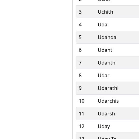
3
Uchith
4
Udai
5
Udanda
6
Udant
7
Udanth
8
Udar
9
Udarathi
10
Udarchis
11
Udarsh
12
Uday