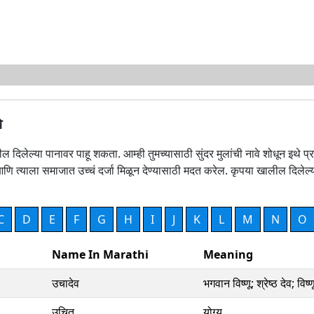
े
ालील दिलेल्या पानावर पाहू शकता. आम्ही तुमच्यासाठी सुंदर मुलांची नावे शोधून इथ
ि त्याला समाजात उच्चं दर्जा मिळून देण्यासाठी मदत करेल. कृपया खालील दिलेल्या
C
D
E
F
G
H
I
J
K
L
M
N
O
Name In Marathi
Meaning
उचादेव
भगवान विष्णू; श्रेष्ठ देव; विष्
उचित
योग्य