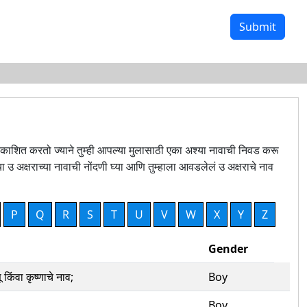
Submit
े प्रकाशित करतो ज्याने तुम्ही आपल्या मुलासाठी एका अश्या नावाची निवड करू
 उ अक्षराच्या नावाची नोंदणी घ्या आणि तुम्हाला आवडलेलं उ अक्षराचे नाव
P
Q
R
S
T
U
V
W
X
Y
Z
Gender
णू किंवा कृष्णाचे नाव;
Boy
Boy